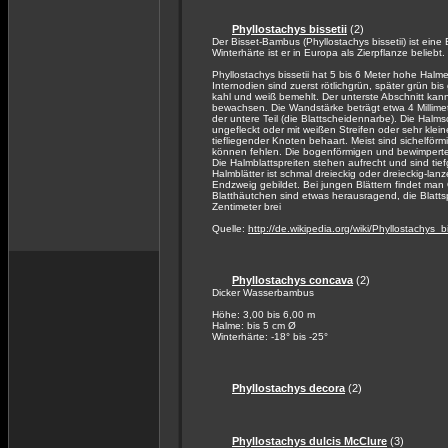
Phyllostachys bissetii
(2)
Der Bisset-Bambus (Phyllostachys bissetii) ist ein
Winterhärte ist er in Europa als Zierpflanze beliebt.
Phyllostachys bissetii hat 5 bis 6 Meter hohe Hal
Internodien sind zuerst rötlichgrün, später grün bis
kahl und weiß bemehlt. Der unterste Abschnitt kan
bewachsen. Die Wandstärke beträgt etwa 4 Millimete
der untere Teil (die Blattscheidennarbe). Die Halmsc
ungefleckt oder mit weißen Streifen oder sehr kle
tiefliegender Knoten behaart. Meist sind sichelför
können fehlen. Die bogenförmigen und bewimperten B
Die Halmblattspreiten stehen aufrecht und sind tiefg
Halmblätter ist schmal dreieckig oder dreieckig-lan
Endzweig gebildet. Bei jungen Blättern findet man 
Blatthäutchen sind etwas herausragend, die Blattsp
Zentimeter brei
Quelle:
http://de.wikipedia.org/wiki/Phyllostachys_bi
Phyllostachys concava
(2)
Dicker Wasserbambus
Höhe: 3,00 bis 6,00 m
Halme: bis 5 cm Ø
Winterhärte: -18° bis -25°
Phyllostachys decora
(2)
Phyllostachys dulcis McClure
(3)