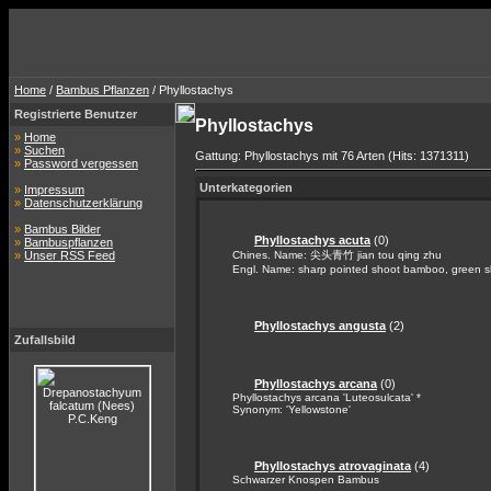
Home
/
Bambus Pflanzen
/ Phyllostachys
Registrierte Benutzer
Phyllostachys
»
Home
»
Suchen
Gattung: Phyllostachys mit 76 Arten (Hits: 1371311)
»
Password vergessen
Unterkategorien
»
Impressum
»
Datenschutzerklärung
»
Bambus Bilder
Phyllostachys acuta
(0)
»
Bambuspflanzen
»
Unser RSS Feed
Chines. Name: 尖头青竹 jian tou qing zhu
Engl. Name: sharp pointed shoot bamboo, green 
Phyllostachys angusta
(2)
Zufallsbild
Phyllostachys arcana
(0)
Phyllostachys arcana 'Luteosulcata' *
Synonym: 'Yellowstone'
Phyllostachys atrovaginata
(4)
Schwarzer Knospen Bambus