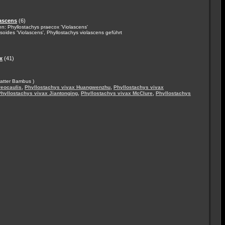
lascens
(6)
n: Phyllostachys praecox 'Violascens'
oides 'Violascens', Phyllostachys violascens geführt
x
(41)
atter Bambus )
,
,
reocaulis
Phyllostachys vivax Huangwenzhu
Phyllostachys vivax
,
,
Phyllostachys vivax Jiantonging
Phyllostachys vivax McClure
Phyllostachys