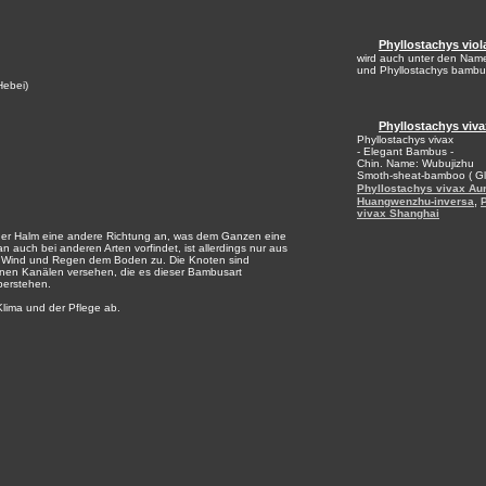
Phyllostachys vio
wird auch unter den Name
und Phyllostachys bambus
Hebei)
Phyllostachys viva
Phyllostachys vivax
- Elegant Bambus -
Chin. Name: Wubujizhu
Smoth-sheat-bamboo ( Gl
Phyllostachys vivax Au
,
Huangwenzhu-inversa
vivax Shanghai
 der Halm eine andere Richtung an, was dem Ganzen eine
n auch bei anderen Arten vorfindet, ist allerdings nur aus
ei Wind und Regen dem Boden zu. Die Knoten sind
enen Kanälen versehen, die es dieser Bambusart
berstehen.
lima und der Pflege ab.