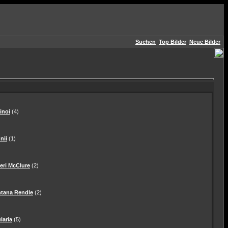
Suchen
Top Bilder
Neue Bilder
inoi
(4)
nii
(1)
eri McClure
(2)
ntana Rendle
(2)
laria
(5)