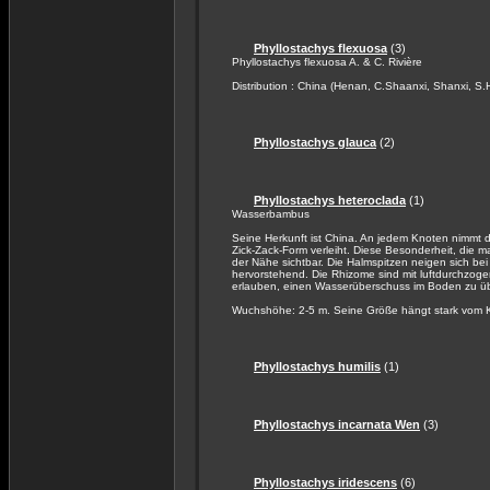
Phyllostachys flexuosa
(3)
Phyllostachys flexuosa A. & C. Rivière
Distribution : China (Henan, C.Shaanxi, Shanxi, S.
Phyllostachys glauca
(2)
Phyllostachys heteroclada
(1)
Wasserbambus
Seine Herkunft ist China. An jedem Knoten nimmt
Zick-Zack-Form verleiht. Diese Besonderheit, die ma
der Nähe sichtbar. Die Halmspitzen neigen sich b
hervorstehend. Die Rhizome sind mit luftdurchzog
erlauben, einen Wasserüberschuss im Boden zu ü
Wuchshöhe: 2-5 m. Seine Größe hängt stark vom K
Phyllostachys humilis
(1)
Phyllostachys incarnata Wen
(3)
Phyllostachys iridescens
(6)