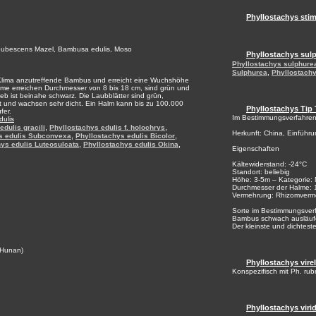
Phyllostachys sti
 pubescens Mazel, Bambusa edulis, Moso
Phyllostachys sul
Phyllostachys sulphure
,
Sulphurea
Phyllostachy
m Klima anzutreffende Bambus und erreicht eine Wuchshöhe
alme erreichen Durchmesser von 8 bis 18 cm, sind grün und
eb ist beinahe schwarz. Die Laubblätter sind grün,
eit und wachsen sehr dicht. Ein Halm kann bis zu 100.000
Phyllostachys Tip 
fer.
Im Bestimmungsverfahre
dulis
,
,
edulis gracili
Phyllostachys edulis f. holochrys
Herkunft: China, Einführu
,
,
s edulis Subconvexa
Phyllostachys edulis Bicolor
,
,
ys edulis Luteosulcata
Phyllostachys edulis Okina
Eigenschaften
Kältewiderstand: -24°C
Standort: beliebig
Höhe: 3-5m – Kategorie: 
Durchmesser der Halme:
Vermehrung: Rhizomverme
Sorte im Bestimmungsverfah
Bambus schwach ausläufer
Der kleinste und dichtest
 Hunan)
Phyllostachys virel
Konspezifisch mit Ph. rub
Phyllostachys virid