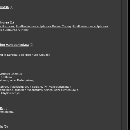
mulosa
(1)
phurea
(1)
,
,
a Houzeau
Phyllostachys sulphurea Robert Young
Phyllostachys sulphurea
s sulphurea 'Viridis'
Top varioauriculata
(2)
n
ng in Europa: Selektion Yves Crouzet
Mittlerer Bambus
 10-20mm
hrung oder Ballenteilung
ren, ( vielleicht: ph. hispida o. Ph. varioauriculata )
treibend, mittleren Wachstums; feines, sehr dichtes Laub.
e Phyllostachys.
la
(0)
romarginta
is
(3)