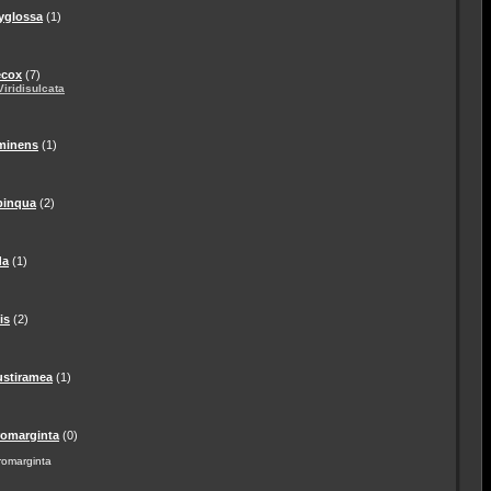
tyglossa
(1)
ecox
(7)
iridisulcata
ominens
(1)
pinqua
(2)
da
(1)
is
(2)
ustiramea
(1)
romarginta
(0)
romarginta