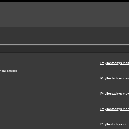
Phyllostachys mak
sheat bamboo
Phyllostachys man
Phyllostachys mey
Phyllostachys mo
Phyllostachys nidu