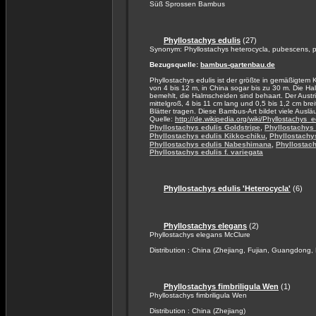
Süß Sprossen Bambus
Phyllostachys edulis
(27)
Synonym: Phyllostachys heterocycla, pubescens,
Bezugsquelle:
bambus-gartenbau.de
Phyllostachys edulis ist der größte in gemäßigte
von 4 bis 12 m, in China sogar bis zu 30 m. Die H
bemehlt, die Halmscheiden sind behaart. Der Austri
mittelgroß, 4 bis 11 cm lang und 0,5 bis 1,2 cm br
Blätter tragen. Diese Bambus-Art bildet viele Ausläu
Quelle:
http://de.wikipedia.org/wiki/Phyllostachys_e
,
Phyllostachys edulis Goldstripe
Phyllostachys 
,
Phyllostachys edulis Kikko-chiku
Phyllostachy
,
Phyllostachys edulis Nabeshimana
Phyllostach
Phyllostachys edulis f. variegata
Phyllostachys edulis 'Heterocycla'
(6)
Phyllostachys elegans
(2)
Phyllostachys elegans McClure
Distribution : China (Zhejiang, Fujian, Guangdong,
Phyllostachys fimbriligula Wen
(1)
Phyllostachys fimbriligula Wen
Distribution : China (Zhejiang)