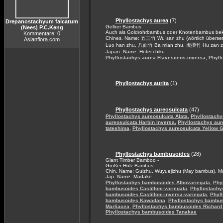
Phyllostachys aurea
(7)
Drepanostachyum falcatum
Gelber Bambus
(Nees) P.C.Keng
Auch als Goldrohrbambus oder Knotenbambus bek
Kommentare: 0
Chines. Name: 五三竹 Wu san zhu (wörtlich übers
Asianflora.com
Luo han zhu, 八面竹 Ba mian zhu, 虎攒竹 Hu zan z
Japan. Name: Hotei chiku
,
Phyllostachys aurea Flavescens-inversa
Phyll
Phyllostachys aurita
(1)
Phyllostachys aureosulcata
(47)
,
Phyllostachys aureosulcata Alata
Phyllostachy
,
aureosulcata Harbin Inversa
Phyllostachys aur
,
tateshima
Phyllostachys aureosulcata Yellow 
Phyllostachys bambusoides
(28)
Giant Timber Bamboo -
Großer Holz Bambus
Chin. Name: Guizhu, Wuyuejizhu (May bambus), 
Jap. Name: Madake
,
Phyllostachys bambusoides Albovariegata
Phy
,
bambusoides Castilloni-variegata
Phyllostachy
,
bambusoides Castilloni-inversa-variegata
Phyl
,
bambusoides Kawadana
Phyllostachys bambus
,
Marliacea
Phyllostachys bambusoides Richard
Phyllostachys bambusoides Tanakae