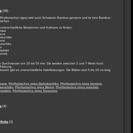
a
(36)
Phyllostachys nigra) wird auch Schwarzer Bambus genannt und ist eine Bambus-
stachys.
unterschiedliche Mutationen und Kultivare zu finden:
ctata
yana
kokuchiku
onis
urochiku
ro
imadake
aensis
n Durchmesser von 20 bis 50 mm. Sie werden zwischen 2 und 7 Meter hoch.
e Färbung.
ivaren gibt es unterschiedliche Halmfärbungen. Die Blätter sind 5 bis 10 cm lang
,
,
,
ryana
Phyllostachys nigra Daikokuchiku
Phyllostachys nigra henonis
,
,
,
gurochiku
Phyllostachys nigra Mejiro
Phyllostachys nigra punctata
,
imadake
Phyllostachys nigra Tosaensis
a
(4)
ifolia
(2)