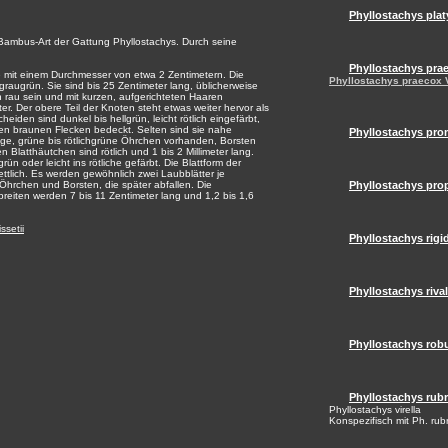
Phyllostachys pla
e Bambus-Art der Gattung Phyllostachys. Durch seine
Phyllostachys pra
me mit einem Durchmesser von etwa 2 Zentimetern. Die
Phyllostachys praecox V
 graugrün. Sie sind bis 25 Zentimeter lang, üblicherweise
n rau sein und mit kurzen, aufgerichteten Haaren
r. Der obere Teil der Knoten steht etwas weiter hervor als
heiden sind dunkel bis hellgrün, leicht rötlich eingefärbt,
inen braunen Flecken bedeckt. Selten sind sie nahe
Phyllostachys pr
mige, grüne bis rötlichgrüne Öhrchen vorhanden, Borsten
latthäutchen sind rötlich und 1 bis 2 Millimeter lang.
rün oder leicht ins rötliche gefärbt. Die Blattform der
zettlich. Es werden gewöhnlich zwei Laubblätter je
Öhrchen und Borsten, die später abfallen. Die
Phyllostachys pro
reiten werden 7 bis 11 Zentimeter lang und 1,2 bis 1,6
ssetii
Phyllostachys rigi
Phyllostachys rival
Phyllostachys rob
Phyllostachys rub
Phyllostachys virella
Konspezifisch mit Ph. rub