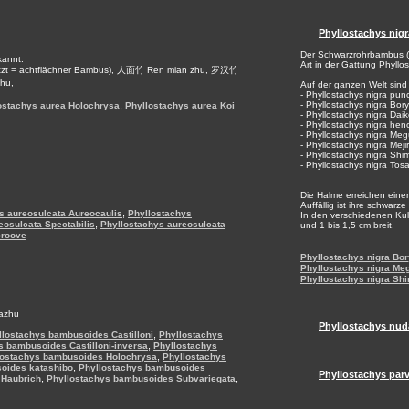
Phyllostachys nigr
Der Schwarzrohrbambus (
annt.
Art in der Gattung Phyllo
etzt = achtflächner Bambus), 人面竹 Ren mian zhu, 罗汉竹
hu,
Auf der ganzen Welt sind 
- Phyllostachys nigra pun
,
- Phyllostachys nigra Bor
ostachys aurea Holochrysa
Phyllostachys aurea Koi
- Phyllostachys nigra Dai
- Phyllostachys nigra hen
- Phyllostachys nigra Meg
- Phyllostachys nigra Meji
- Phyllostachys nigra Sh
- Phyllostachys nigra Tos
Die Halme erreichen eine
Auffällig ist ihre schwarz
,
s aureosulcata Aureocaulis
Phyllostachys
In den verschiedenen Kult
,
eosulcata Spectabilis
Phyllostachys aureosulcata
und 1 bis 1,5 cm breit.
Groove
Phyllostachys nigra Bo
Phyllostachys nigra Me
Phyllostachys nigra Sh
Mazhu
Phyllostachys nud
,
llostachys bambusoides Castilloni
Phyllostachys
,
s bambusoides Castilloni-inversa
Phyllostachys
,
lostachys bambusoides Holochrysa
Phyllostachys
,
oides katashibo
Phyllostachys bambusoides
Phyllostachys parv
,
,
 Haubrich
Phyllostachys bambusoides Subvariegata