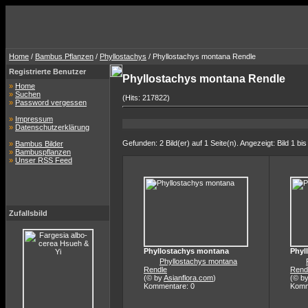
Home
/
Bambus Pflanzen
/
Phyllostachys
/ Phyllostachys montana Rendle
Registrierte Benutzer
Phyllostachys montana Rendle
»
Home
»
Suchen
(Hits: 217822)
»
Password vergessen
»
Impressum
»
Datenschutzerklärung
Gefunden: 2 Bild(er) auf 1 Seite(n). Angezeigt: Bild 1 bis
»
Bambus Bilder
»
Bambuspflanzen
»
Unser RSS Feed
Zufallsbild
Phyllostachys montana
Phyl
Phyllostachys montana
Rendle
Rend
(© by
Asianflora.com
)
(© b
Kommentare: 0
Komm