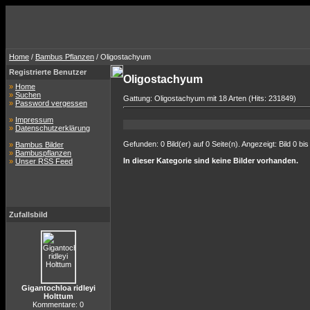
Home
/
Bambus Pflanzen
/ Oligostachyum
Registrierte Benutzer
Oligostachyum
»
Home
»
Suchen
Gattung: Oligostachyum mit 18 Arten (Hits: 231849)
»
Password vergessen
»
Impressum
»
Datenschutzerklärung
Gefunden: 0 Bild(er) auf 0 Seite(n). Angezeigt: Bild 0 bis
»
Bambus Bilder
»
Bambuspflanzen
In dieser Kategorie sind keine Bilder vorhanden.
»
Unser RSS Feed
Zufallsbild
Gigantochloa ridleyi
Holttum
Kommentare: 0