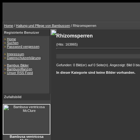
Home
/
Haltung und Pflege von Bambussen
/ Rhizomsperren
Registrierte Benutzer
Rhizomsperren
»
Home
»
Suchen
(Hits: 163865)
»
Password vergessen
»
Impressum
»
Datenschutzerklärung
Gefunden: 0 Bild(er) auf 0 Seite(n). Angezeigt: Bild 0 bis
»
Bambus Bilder
»
Bambuspflanzen
In dieser Kategorie sind keine Bilder vorhanden.
»
Unser RSS Feed
Zufallsbild
Bambusa ventricosa