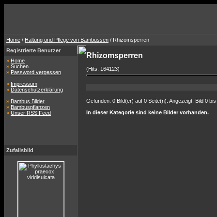
Home
/
Haltung und Pflege von Bambussen
/ Rhizomsperren
Registrierte Benutzer
Rhizomsperren
»
Home
»
Suchen
(Hits: 164123)
»
Password vergessen
»
Impressum
»
Datenschutzerklärung
Gefunden: 0 Bild(er) auf 0 Seite(n). Angezeigt: Bild 0 bis
»
Bambus Bilder
»
Bambuspflanzen
In dieser Kategorie sind keine Bilder vorhanden.
»
Unser RSS Feed
Zufallsbild