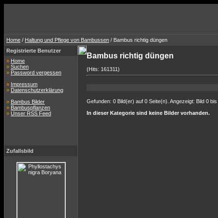
Home
/
Haltung und Pflege von Bambussen
/ Bambus richtig düngen
Registrierte Benutzer
Bambus richtig düngen
»
Home
»
Suchen
(Hits: 161311)
»
Password vergessen
»
Impressum
»
Datenschutzerklärung
Gefunden: 0 Bild(er) auf 0 Seite(n). Angezeigt: Bild 0 bis
»
Bambus Bilder
»
Bambuspflanzen
In dieser Kategorie sind keine Bilder vorhanden.
»
Unser RSS Feed
Zufallsbild