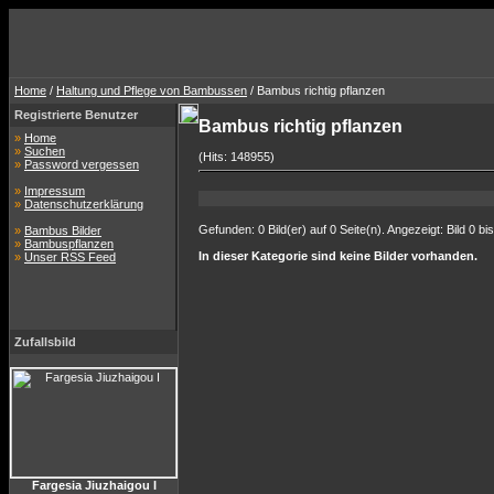
Home
/
Haltung und Pflege von Bambussen
/ Bambus richtig pflanzen
Registrierte Benutzer
Bambus richtig pflanzen
»
Home
»
Suchen
(Hits: 148955)
»
Password vergessen
»
Impressum
»
Datenschutzerklärung
Gefunden: 0 Bild(er) auf 0 Seite(n). Angezeigt: Bild 0 bis
»
Bambus Bilder
»
Bambuspflanzen
In dieser Kategorie sind keine Bilder vorhanden.
»
Unser RSS Feed
Zufallsbild
Fargesia Jiuzhaigou I