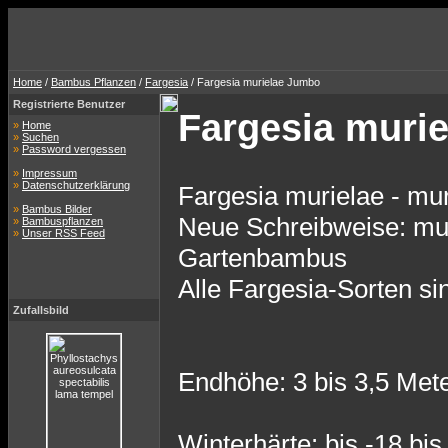
Home
/
Bambus Pflanzen
/
Fargesia
/ Fargesia murielae Jumbo
Registrierte Benutzer
Fargesia muri
»
Home
»
Suchen
»
Password vergessen
»
Impressum
»
Datenschutzerklärung
Fargesia murielae - mu
»
Bambus Bilder
Neue Schreibweise: mur
»
Bambuspflanzen
»
Unser RSS Feed
Gartenbambus
Alle Fargesia-Sorten si
Zufallsbild
Endhöhe: 3 bis 3,5 Met
Winterhärte: bis -18 bis