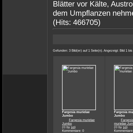
Blätter vor Kälte, Aust
dem Umpflanzen nehmen 
(Hits: 466705)
Gefunden: 3 Bild(er) auf 1 Seite(n). Angezeigt: Bild 1 bis
Fargesia murielae
Fargesia mu
Jumbo
Jumbo
Fargesia murielae
Fargesi
Jumbo
murielae Ju
(© by
sg
)
(© by
sg
)
Kommentare: 0
Kommentare: