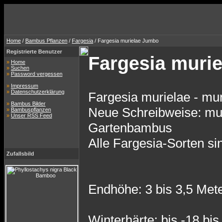
Home
/
Bambus Pflanzen
/
Fargesia
/ Fargesia murielae Jumbo
Registrierte Benutzer
Fargesia muri
»
Home
»
Suchen
»
Password vergessen
»
Impressum
»
Datenschutzerklärung
Fargesia murielae - mu
»
Bambus Bilder
Neue Schreibweise: mur
»
Bambuspflanzen
»
Unser RSS Feed
Gartenbambus
Alle Fargesia-Sorten si
Zufallsbild
Endhöhe: 3 bis 3,5 Met
Winterhärte: bis -18 bis