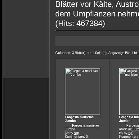
Blätter vor Kälte, Aust
dem Umpflanzen nehmen 
(Hits: 467384)
Gefunden: 3 Bild(er) auf 1 Seite(n). Angezeigt: Bild 1 bis
Fargesia murielae
Fargesia mu
Jumbo
Jumbo
Fargesia murielae
Fargesi
Jumbo
murielae Ju
(© by
sg
)
(© by
sg
)
Kommentare: 0
Kommentare: