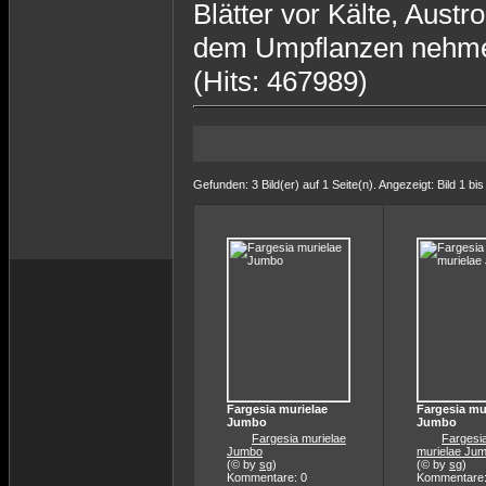
Blätter vor Kälte, Aust
dem Umpflanzen nehmen 
(Hits: 467989)
Gefunden: 3 Bild(er) auf 1 Seite(n). Angezeigt: Bild 1 bis
Fargesia murielae
Fargesia mu
Jumbo
Jumbo
Fargesia murielae
Fargesi
Jumbo
murielae Ju
(© by
sg
)
(© by
sg
)
Kommentare: 0
Kommentare: