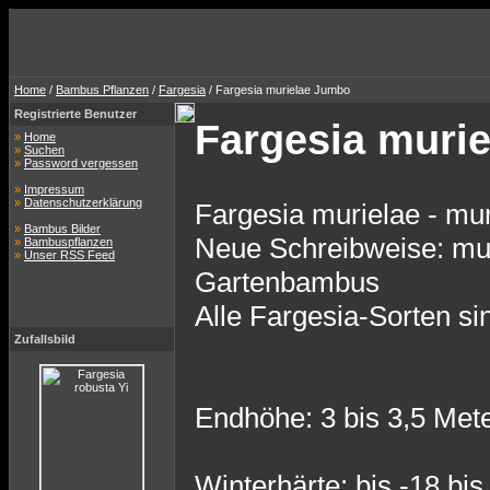
Home
/
Bambus Pflanzen
/
Fargesia
/ Fargesia murielae Jumbo
Registrierte Benutzer
Fargesia muri
»
Home
»
Suchen
»
Password vergessen
»
Impressum
»
Datenschutzerklärung
Fargesia murielae - mu
»
Bambus Bilder
Neue Schreibweise: mur
»
Bambuspflanzen
»
Unser RSS Feed
Gartenbambus
Alle Fargesia-Sorten si
Zufallsbild
Endhöhe: 3 bis 3,5 Met
Winterhärte: bis -18 bis