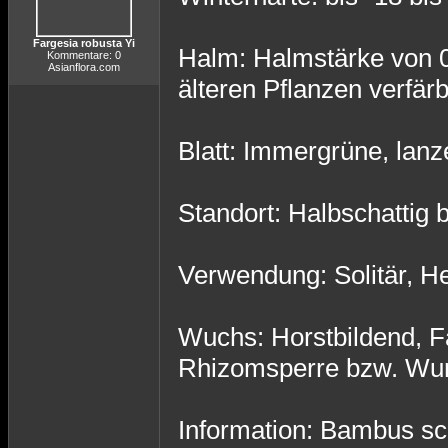
Fargesia robusta Yi
Halm: Halmstärke von 0
Kommentare: 0
Asianflora.com
älteren Pflanzen verfär
Blatt: Immergrüne, lanze
Standort: Halbschattig b
Verwendung: Solitär, He
Wuchs: Horstbildend, F
Rhizomsperre bzw. Wur
Information: Bambus sch