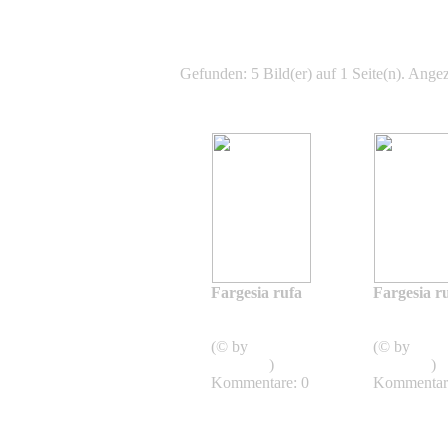
Gefunden: 5 Bild(er) auf 1 Seite(n). Angeze
Fargesia rufa
Fargesia r
Fargesia
Fargesi
rufa
rufa
(© by
Bambus-
(© by
Bamb
Koeln.de
)
Koeln.de
)
Kommentare: 0
Kommentar