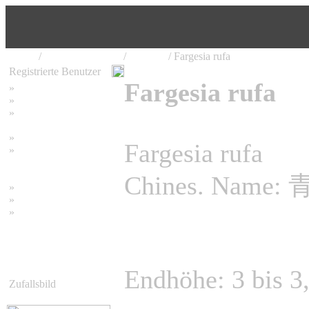
Home
/
Bambus Pflanzen
/
Fargesia
/ Fargesia rufa
Registrierte Benutzer
Fargesia rufa
»
Home
»
Suchen
»
Password vergessen
»
Impressum
Fargesia rufa
»
Datenschutzerklärung
Chines. Name: 
»
Bambus Bilder
»
Bambuspflanzen
»
Unser RSS Feed
Endhöhe: 3 bis 3
Zufallsbild