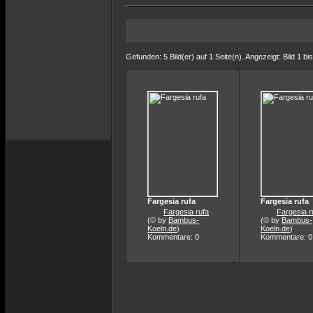
Gefunden: 5 Bild(er) auf 1 Seite(n). Angezeigt: Bild 1 bis
Fargesia rufa
Fargesia rufa
Fargesia rufa
Fargesia r
(© by
Bambus-
(© by
Bambus-
Koeln.de
)
Koeln.de
)
Kommentare: 0
Kommentare: 0