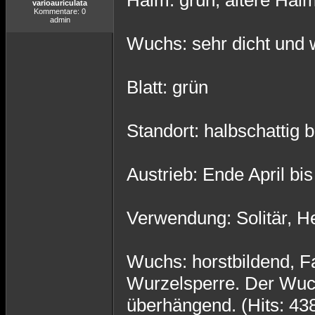
Halm: grün, ältere Halm
varioauriculata
Kommentare: 0
admin
Wuchs: sehr dicht und 
Blatt: grün
Standort: halbschattig b
Austrieb: Ende April bi
Verwendung: Solitär, H
Wuchs: horstbildend, F
Wurzelsperre. Der Wuchs
überhängend. (Hits: 43