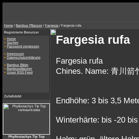
Home
/
Bambus Pflanzen
/
Fargesia
/ Fargesia rufa
Registrierte Benutzer
Fargesia rufa
»
Home
»
Suchen
»
Password vergessen
»
Impressum
»
Datenschutzerklärung
Fargesia rufa
»
Bambus Bilder
Chines. Name: 青川箭竹 q
»
Bambuspflanzen
»
Unser RSS Feed
Zufallsbild
Endhöhe: 3 bis 3,5 Met
Winterhärte: bis -20 bi
Phyllostachys Tip Top