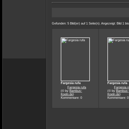
Gefunden: 5 Bild(er) auf 1 Seite(n). Angezeigt: Bild 1 bis
Fargesia rufa
Fargesia rufa
Fargesia rufa
Fargesia r
(© by
Bambus-
(© by
Bambus-
Koeln.de
)
Koeln.de
)
Kommentare: 0
Kommentare: 0