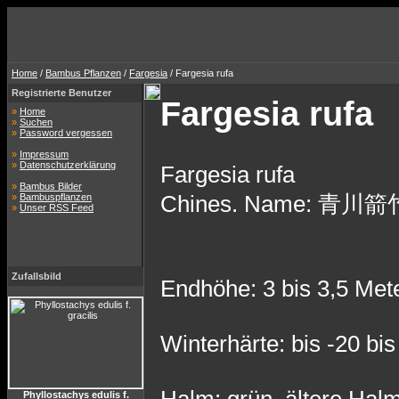
Home
/
Bambus Pflanzen
/
Fargesia
/ Fargesia rufa
Registrierte Benutzer
Fargesia rufa
»
Home
»
Suchen
»
Password vergessen
»
Impressum
»
Datenschutzerklärung
Fargesia rufa
»
Bambus Bilder
Chines. Name: 青川箭竹 q
»
Bambuspflanzen
»
Unser RSS Feed
Zufallsbild
Endhöhe: 3 bis 3,5 Met
Winterhärte: bis -20 bi
Phyllostachys edulis f.