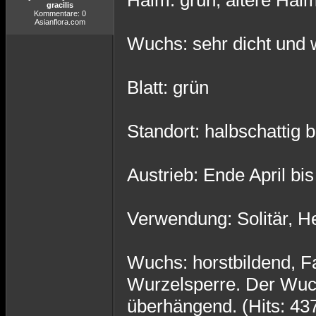
Halm: grün, ältere Halm
gracilis
Kommentare: 0
Asianflora.com
Wuchs: sehr dicht und 
Blatt: grün
Standort: halbschattig b
Austrieb: Ende April bi
Verwendung: Solitär, H
Wuchs: horstbildend, F
Wurzelsperre. Der Wuchs
überhängend. (Hits: 43