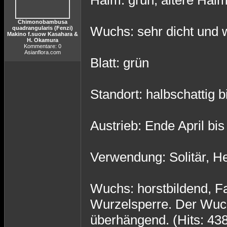
Halm: grün, ältere Halm
Chimonobambusa
Wuchs: sehr dicht und 
quadrangularis (Fenzi)
Makino f.suow Kasahara &
H. Okamura
Kommentare: 0
Asianflora.com
Blatt: grün
Standort: halbschattig b
Austrieb: Ende April bis
Verwendung: Solitär, He
Wuchs: horstbildend, F
Wurzelsperre. Der Wuchs
überhängend. (Hits: 43