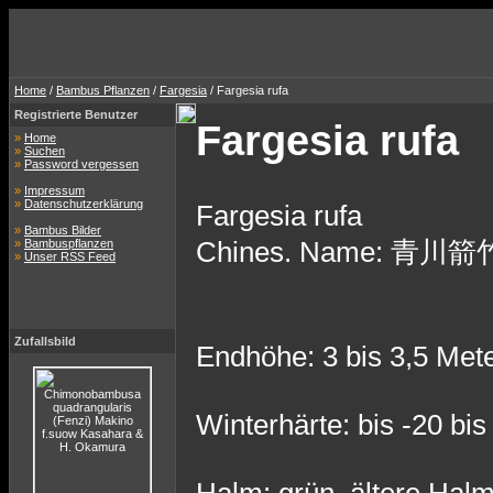
Home
/
Bambus Pflanzen
/
Fargesia
/ Fargesia rufa
Registrierte Benutzer
Fargesia rufa
»
Home
»
Suchen
»
Password vergessen
»
Impressum
»
Datenschutzerklärung
Fargesia rufa
»
Bambus Bilder
Chines. Name: 青川箭竹 q
»
Bambuspflanzen
»
Unser RSS Feed
Zufallsbild
Endhöhe: 3 bis 3,5 Met
Winterhärte: bis -20 bis