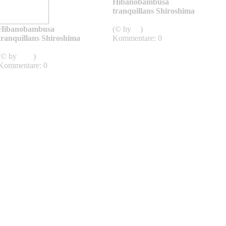
Hibanobambusa
tranquillans Shiroshima
Hibanobambusa
Hibanobambusa
(© by
sg
)
tranquillans Shiroshima
Kommentare: 0
Hibanobambusa
(© by
sven
)
Kommentare: 0