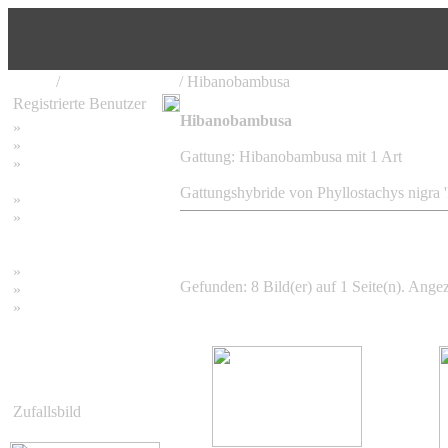
Home
/
Bambus Pflanzen
/ Hibanobambusa
Registrierte Benutzer
Hibanobambusa
»
Home
»
Suchen
Gattung: Hibanobambusa mit 1 Art
»
Password vergessen
Gattungshybride von Phyllostachys nigra '
»
Impressum
»
Datenschutzerklärung
»
Bambus Bilder
Gefunden: 8 Bild(er) auf 1 Seite(n). Angeze
»
Bambuspflanzen
»
Unser RSS Feed
Zufallsbild