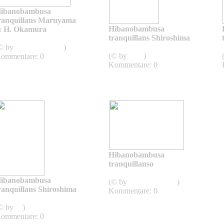
ibanobambusa
ranquillans Maruyama
Hibanobambusa
 H. Okamura
tranquillans Shiroshima
Hibanobambusa
Hibanobambusa
© by
Asianflora.com
)
(© by
sven
)
ommentare: 0
Kommentare: 0
Hibanobambusa
tranquillanso
Hibanobambusa
ibanobambusa
(© by
Asianflora.com
)
ranquillans Shiroshima
Kommentare: 0
Hibanobambusa
© by
sg
)
ommentare: 0