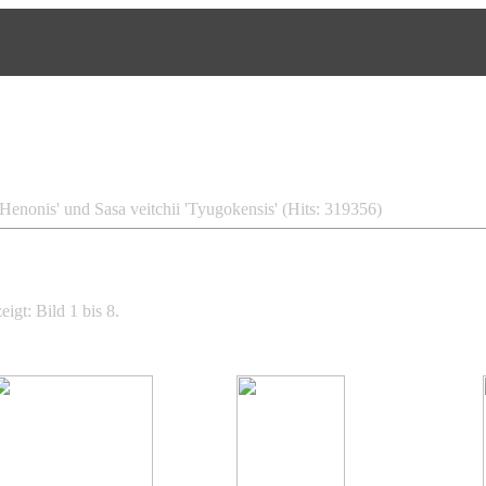
Henonis' und Sasa veitchii 'Tyugokensis' (Hits: 319356)
igt: Bild 1 bis 8.