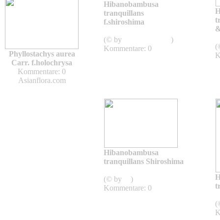
Hibanobambusa
H
tranquillans
t
f.shiroshima
&
Hibanobambusa
(© by
Asianflora.com
)
(
Kommentare: 0
Phyllostachys aurea
K
Carr. f.holochrysa
Kommentare: 0
Asianflora.com
Hibanobambusa
tranquillans Shiroshima
Hibanobambusa
H
(© by
sg
)
t
Kommentare: 0
(
K