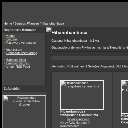
Home
/
Bambus Pflanzen
/ Hibanobambusa
Registrierte Benutzer
Hibanobambusa
»
Home
»
Suchen
Gattung: Hibanobambusa mit 1 Art
»
Password vergessen
Gattungshybride von Phyllostachys nigra 'Henonis' und 
»
Impressum
»
Datenschutzerklärung
»
Bambus Bilder
»
Bambuspflanzen
Gefunden: 8 Bild(er) auf 1 Seite(n). Angezeigt: Bild 1 bis
»
Unser RSS Feed
Zufallsbild
Hibanobambusa
tranquillans f.shiroshima
Hib
tran
Hibanobambusa
Oka
(© by
Asianflora.com
)
Kommentare: 0