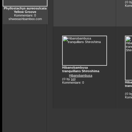
(© b
Komm
Phyllostachys aureosulcata
Yellow Groove
Kommentare: 0
shweeashbamboo.com
Hibanobambusa
tranquillans Shiroshima
Hibanobambusa
(© by
sg
)
Hib
Kommentare: 0
tran
(© b
Komm