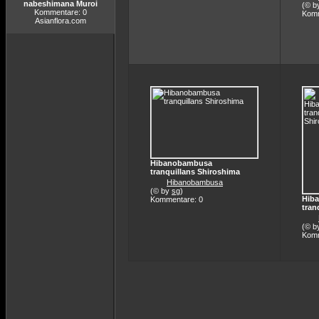
nabeshimana Muroi
(© b
Kommentare: 0
Komm
Asianflora.com
Hibanobambusa
tranquillans Shiroshima
Hibanobambusa
(© by
sg
)
Hib
Kommentare: 0
tran
(© b
Komm