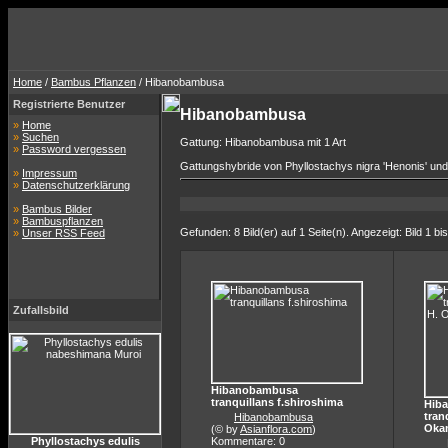
Home
/
Bambus Pflanzen
/ Hibanobambusa
Registrierte Benutzer
Hibanobambusa
»
Home
»
Suchen
Gattung: Hibanobambusa mit 1 Art
»
Password vergessen
Gattungshybride von Phyllostachys nigra 'Henonis' und 
»
Impressum
»
Datenschutzerklärung
»
Bambus Bilder
»
Bambuspflanzen
Gefunden: 8 Bild(er) auf 1 Seite(n). Angezeigt: Bild 1 bis
»
Unser RSS Feed
Zufallsbild
Hibanobambusa
tranquillans f.shiroshima
Hib
tran
Hibanobambusa
Oka
(© by
Asianflora.com
)
Phyllostachys edulis
Kommentare: 0