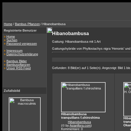
Home
/
Bambus Pflanzen
/ Hibanobambusa
Registrierte Benutzer
Hibanobambusa
»
Home
»
Suchen
Gattung: Hibanobambusa mit 1 Art
»
Password vergessen
Gattungshybride von Phyllostachys nigra 'Henonis' und 
»
Impressum
»
Datenschutzerklärung
»
Bambus Bilder
»
Bambuspflanzen
Gefunden: 8 Bild(er) auf 1 Seite(n). Angezeigt: Bild 1 bis
»
Unser RSS Feed
Zufallsbild
Hibanobambusa
tranquillans f.shiroshima
Hib
tran
Hibanobambusa
Oka
(© by
Asianflora.com
)
Kommentare: 0