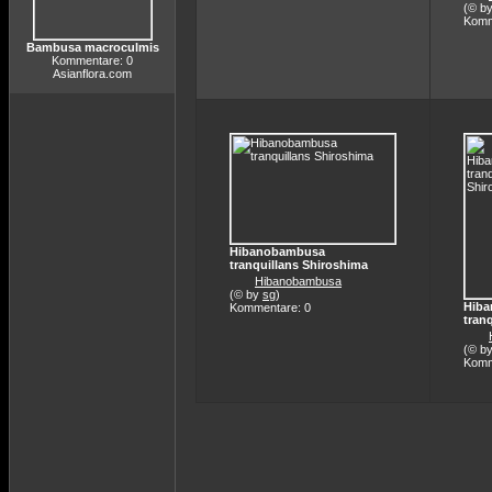
(© b
Komm
Bambusa macroculmis
Kommentare: 0
Asianflora.com
Hibanobambusa
tranquillans Shiroshima
Hibanobambusa
(© by
sg
)
Hib
Kommentare: 0
tran
(© b
Komm