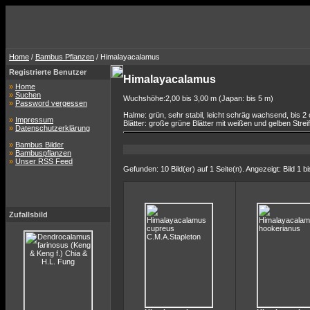
Home
/
Bambus Pflanzen
/ Himalayacalamus
Registrierte Benutzer
Himalayacalamus
»
Home
»
Suchen
Wuchshöhe:2,00 bis 3,00 m (Japan: bis 5 m)
»
Password vergessen
Halme: grün, sehr stabil, leicht schräg wachsend, bis 
»
Impressum
Blätter: große grüne Blätter mit weißen und gelben Strei
»
Datenschutzerklärung
»
Bambus Bilder
»
Bambuspflanzen
»
Unser RSS Feed
Gefunden: 10 Bild(er) auf 1 Seite(n). Angezeigt: Bild 1 bi
Zufallsbild