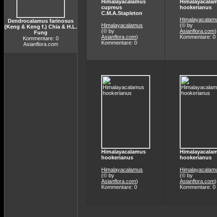
Himalayacalamus
Himalayacala
cupreus
hookerianus
C.M.A.Stapleton
Himalayacalam
Dendrocalamus farinosus
Himalayacalamus
(© by
(Keng & Keng f.) Chia & H.L.
(© by
Asianflora.com
)
Fung
Asianflora.com
)
Kommentare: 0
Kommentare: 0
Kommentare: 0
Asianflora.com
Himalayacalamus
Himalayacala
hookerianus
hookerianus
Himalayacalamus
Himalayacalam
(© by
(© by
Asianflora.com
)
Asianflora.com
)
Kommentare: 0
Kommentare: 0