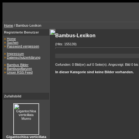
Home
/ Bambus-Lexikon
Registrierte Benutzer
Bambus-Lexikon
»
Home
»
Suchen
(Hits: 155139)
»
Password vergessen
»
Impressum
»
Datenschutzerklärung
Gefunden: 0 Bild(er) auf 0 Seite(n). Angezeigt: Bild 0 bis
»
Bambus Bilder
»
Bambuspflanzen
In dieser Kategorie sind keine Bilder vorhanden.
»
Unser RSS Feed
Zufallsbild
Gigantochloa verticillata