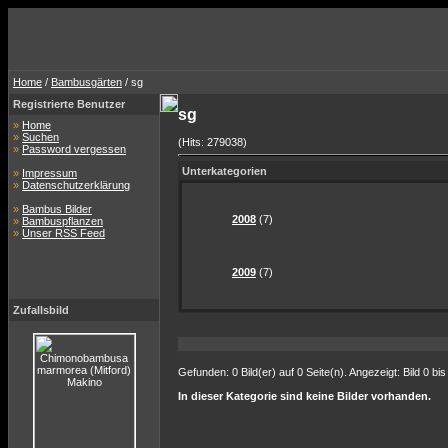
Home
/
Bambusgärten
/ sg
Registrierte Benutzer
sg
»
Home
»
Suchen
(Hits: 279038)
»
Password vergessen
Unterkategorien
»
Impressum
»
Datenschutzerklärung
»
Bambus Bilder
2008
(7)
»
Bambuspflanzen
»
Unser RSS Feed
2009
(7)
Zufallsbild
Gefunden: 0 Bild(er) auf 0 Seite(n). Angezeigt: Bild 0 bis
In dieser Kategorie sind keine Bilder vorhanden.