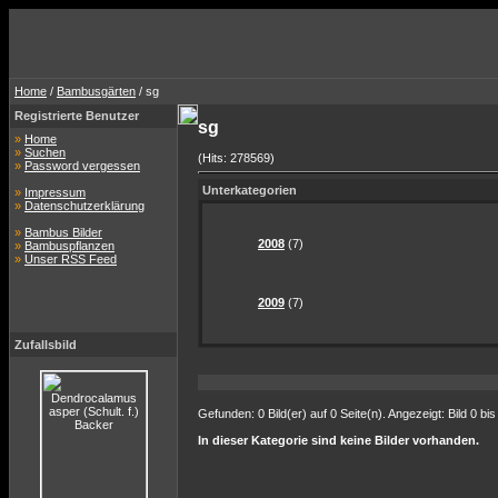
Home
/
Bambusgärten
/ sg
Registrierte Benutzer
sg
»
Home
»
Suchen
(Hits: 278569)
»
Password vergessen
Unterkategorien
»
Impressum
»
Datenschutzerklärung
»
Bambus Bilder
2008
(7)
»
Bambuspflanzen
»
Unser RSS Feed
2009
(7)
Zufallsbild
Gefunden: 0 Bild(er) auf 0 Seite(n). Angezeigt: Bild 0 bis
In dieser Kategorie sind keine Bilder vorhanden.