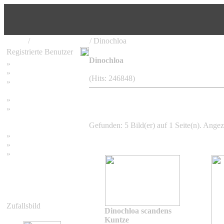
Home
/
Bambus Pflanzen
/ Dinochloa
Registrierte Benutzer
Dinochloa
»
Home
»
Suchen
(Hits: 246848)
»
Password vergessen
»
Impressum
»
Datenschutzerklärung
Gefunden: 5 Bild(er) auf 1 Seite(n). Angeze
»
Bambus Bilder
»
Bambuspflanzen
»
Unser RSS Feed
Zufallsbild
Dinochloa scandens
Kuntze