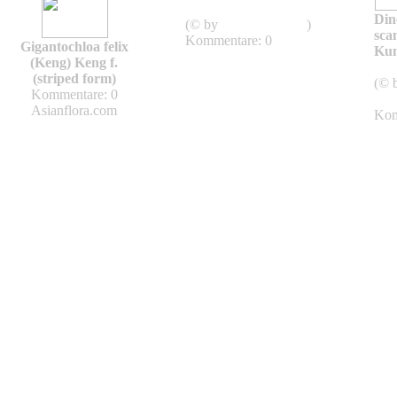
Dinochloa
Din
(© by
Asianflora.com
)
sca
Kommentare: 0
Gigantochloa felix
Kun
(Keng) Keng f.
(striped form)
(© 
Kommentare: 0
Asi
Asianflora.com
Kom