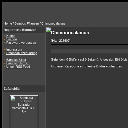
Home
/
Bambus Pflanzen
/ Chimonocalamus
Registrierte Benutzer
Chimonocalamus
»
Home
»
Suchen
(Hits: 228609)
»
Password vergessen
»
Impressum
»
Datenschutzerklärung
Gefunden: 0 Bild(er) auf 0 Seite(n). Angezeigt: Bild 0 bis
»
Bambus Bilder
»
Bambuspflanzen
In dieser Kategorie sind keine Bilder vorhanden.
»
Unser RSS Feed
Zufallsbild