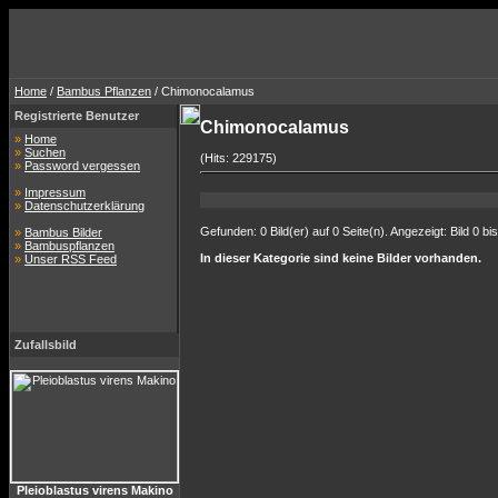
Home
/
Bambus Pflanzen
/ Chimonocalamus
Registrierte Benutzer
Chimonocalamus
»
Home
»
Suchen
(Hits: 229175)
»
Password vergessen
»
Impressum
»
Datenschutzerklärung
Gefunden: 0 Bild(er) auf 0 Seite(n). Angezeigt: Bild 0 bis
»
Bambus Bilder
»
Bambuspflanzen
In dieser Kategorie sind keine Bilder vorhanden.
»
Unser RSS Feed
Zufallsbild
Pleioblastus virens Makino