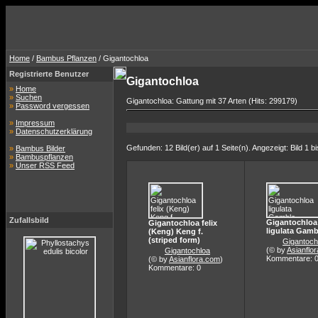
Home
/
Bambus Pflanzen
/ Gigantochloa
Registrierte Benutzer
Gigantochloa
»
Home
»
Suchen
Gigantochloa: Gattung mit 37 Arten (Hits: 299179)
»
Password vergessen
»
Impressum
»
Datenschutzerklärung
Gefunden: 12 Bild(er) auf 1 Seite(n). Angezeigt: Bild 1 bi
»
Bambus Bilder
»
Bambuspflanzen
»
Unser RSS Feed
Zufallsbild
Gigantochloa
Gigantochloa felix
ligulata Gamb
(Keng) Keng f.
(striped form)
Gigantoch
(© by
Asianflo
Gigantochloa
Kommentare: 
(© by
Asianflora.com
)
Kommentare: 0