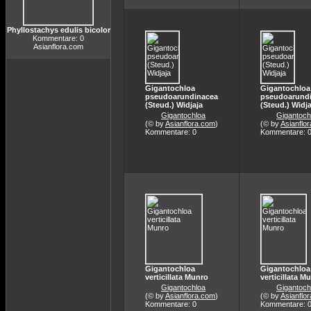
Phyllostachys edulis bicolor
Kommentare: 0
Asianflora.com
Gigantochloa
Gigantochloa
pseudoarundinacea
pseudoarund
(Steud.) Widjaja
(Steud.) Widja
Gigantochloa
Gigantoch
(© by
Asianflora.com
)
(© by
Asianflo
Kommentare: 0
Kommentare: 
Gigantochloa
Gigantochloa
verticillata Munro
verticillata M
Gigantochloa
Gigantoch
(© by
Asianflora.com
)
(© by
Asianflo
Kommentare: 0
Kommentare: 