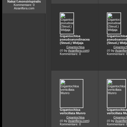
Nakai f.monstrispiralis
Kommentare: 0
Asianflora.com
Gigantochloa
Gigantochlo
pseudoarundinacea
pseudoarund
(Steud.) Widjaja
(Steud.) Widj
Gigantochloa
Gigantoch
(© by
Asianflora.com
)
(© by
Asianflo
Kommentare: 0
Kommentare: 
Gigantochloa
Gigantochlo
verticillata Munro
verticillata M
Gigantochloa
Gigantoch
(© by
Asianflora.com
)
(© by
Asianflo
Kommentare: 0
Kommentare: 