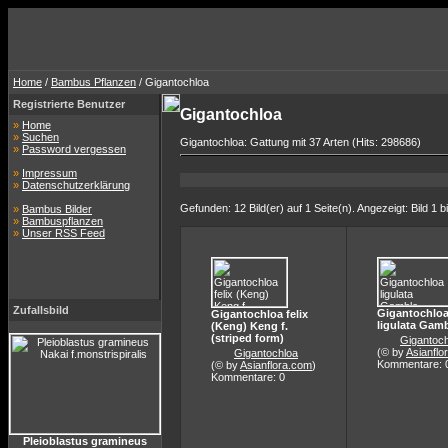
Home
/
Bambus Pflanzen
/ Gigantochloa
Registrierte Benutzer
Gigantochloa
»
Home
»
Suchen
Gigantochloa: Gattung mit 37 Arten (Hits: 298686)
»
Password vergessen
»
Impressum
»
Datenschutzerklärung
Gefunden: 12 Bild(er) auf 1 Seite(n). Angezeigt: Bild 1 b
»
Bambus Bilder
»
Bambuspflanzen
»
Unser RSS Feed
Zufallsbild
Gigantochlo
Gigantochloa felix
ligulata Gam
(Keng) Keng f.
(striped form)
Gigantoch
(© by
Asianflo
Gigantochloa
Kommentare: 
(© by
Asianflora.com
)
Kommentare: 0
Pleioblastus gramineus