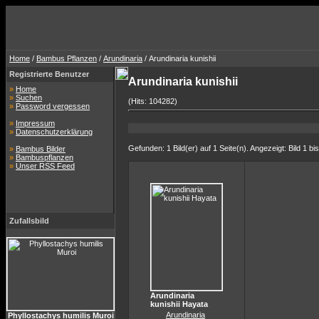
Home
/
Bambus Pflanzen
/
Arundinaria
/ Arundinaria kunishii
Registrierte Benutzer
Arundinaria kunishii
»
Home
»
Suchen
(Hits: 104282)
»
Password vergessen
»
Impressum
»
Datenschutzerklärung
Gefunden: 1 Bild(er) auf 1 Seite(n). Angezeigt: Bild 1 bis
»
Bambus Bilder
»
Bambuspflanzen
»
Unser RSS Feed
Zufallsbild
Arundinaria
kunishii Hayata
Arundinaria
Phyllostachys humilis Muroi