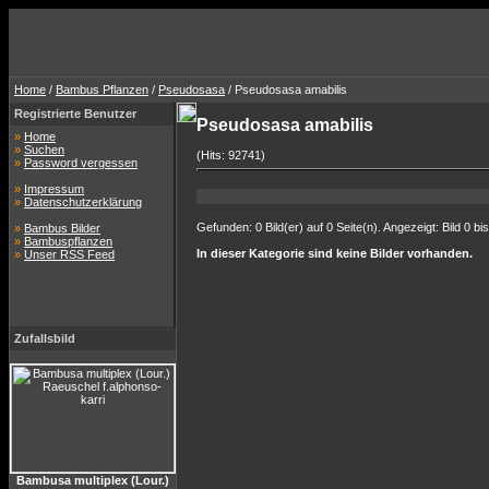
Home
/
Bambus Pflanzen
/
Pseudosasa
/ Pseudosasa amabilis
Registrierte Benutzer
Pseudosasa amabilis
»
Home
»
Suchen
(Hits: 92741)
»
Password vergessen
»
Impressum
»
Datenschutzerklärung
Gefunden: 0 Bild(er) auf 0 Seite(n). Angezeigt: Bild 0 bis
»
Bambus Bilder
»
Bambuspflanzen
In dieser Kategorie sind keine Bilder vorhanden.
»
Unser RSS Feed
Zufallsbild
Bambusa multiplex (Lour.)