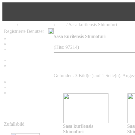
Home
/
Bambus Pflanzen
/
Sasa
/ Sasa kurilensis Shimofuri
Registrierte Benutzer
Sasa kurilensis Shimofuri
»
Home
»
Suchen
(Hits: 97214)
»
Password vergessen
»
Impressum
»
Datenschutzerklärung
Gefunden: 3 Bild(er) auf 1 Seite(n). Angeze
»
Bambus Bilder
»
Bambuspflanzen
»
Unser RSS Feed
Zufallsbild
Sasa kurilensis
Sas
Shimofuri
Shi