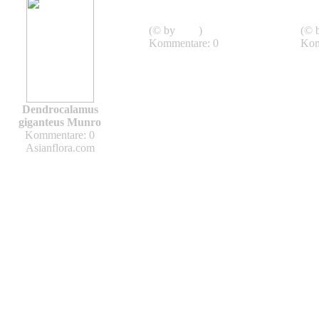
Sasa kurilensis
Shimofuri
Shi
(© by
sven
)
(© 
Kommentare: 0
Kom
Dendrocalamus
giganteus Munro
Kommentare: 0
Asianflora.com