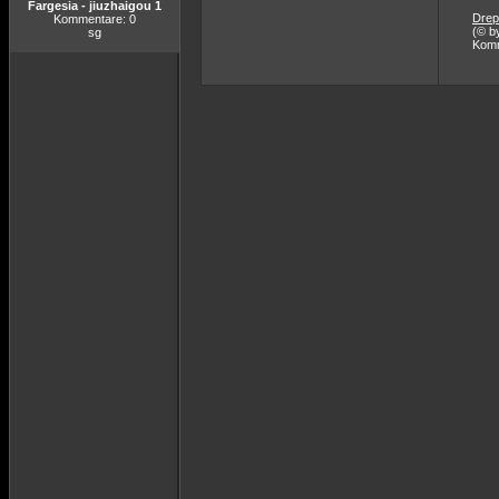
Fargesia - jiuzhaigou 1
Drep
Kommentare: 0
(© b
sg
Komm