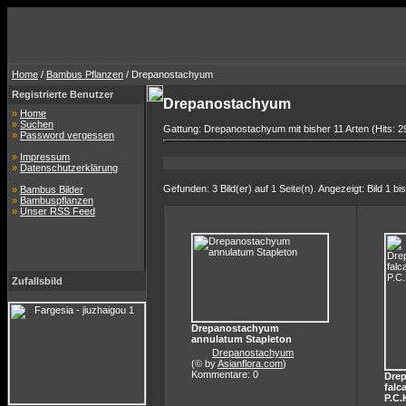
Home
/
Bambus Pflanzen
/ Drepanostachyum
Registrierte Benutzer
Drepanostachyum
»
Home
»
Suchen
Gattung: Drepanostachyum mit bisher 11 Arten (Hits: 
»
Password vergessen
»
Impressum
»
Datenschutzerklärung
Gefunden: 3 Bild(er) auf 1 Seite(n). Angezeigt: Bild 1 bis
»
Bambus Bilder
»
Bambuspflanzen
»
Unser RSS Feed
Zufallsbild
Drepanostachyum
annulatum Stapleton
Drepanostachyum
(© by
Asianflora.com
)
Kommentare: 0
Dre
falc
P.C.